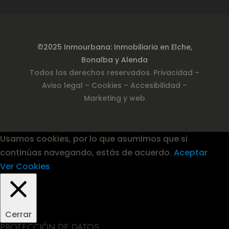
©2025 Inmourbana: Inmobiliaria en Elche,
Bonalba y Alenda
Todos los derechos reservados.
Privacidad
–
Aviso legal –
Cookies
– Accesibilidad
–
Marketing y web
Usamos cookies, por lo que asumimos que si
continúas navegando, estás de acuerdo.
Aceptar
Ver Cookies
Cerrar
PROTECCIÓN DE DATOS