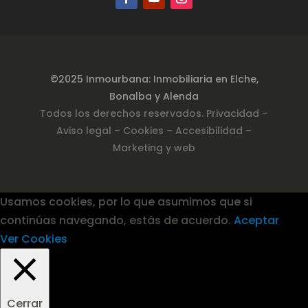
©2025 Inmourbana: Inmobiliaria en Elche,
Bonalba y Alenda
Todos los derechos reservados.
Privacidad
–
Aviso legal –
Cookies
– Accesibilidad
–
Marketing y web
Usamos cookies, por lo que asumimos que si
continúas navegando, estás de acuerdo.
Aceptar
Ver Cookies
Cerrar