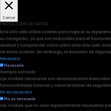
Cerrar
PROTECCIÓN DE DATOS
Este sitio web utiliza cookies para mejorar su experie
su navegador, ya que son esenciales para el funcionam
analizar y comprender cómo utiliza este sitio web. Es
de estas cookies. Sin embargo, la exclusión de alguna
Necesario
Necesario
Siempre activado
Las cookies necesarias son absolutamente esenciales p
funcionalidades básicas y características de segurida
No es necesario
No es necesario
Las cookies que no sean especialmente necesarias para