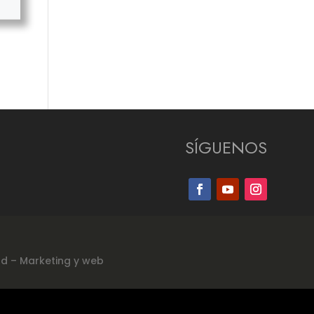
SÍGUENOS
ad
–
Marketing y web