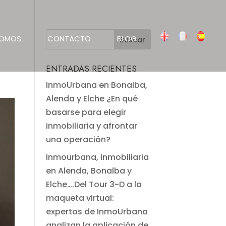
SOMOS
CONTACTO
BLOG
ENTRADAS RECIENTES
InmoUrbana en Bonalba,
Alenda y Elche ¿En qué
basarse para elegir
inmobiliaria y afrontar
una operación?
Inmourbana, inmobiliaria
en Alenda, Bonalba y
Elche….Del Tour 3-D a la
maqueta virtual:
expertos de InmoUrbana
analizan la aplicación de