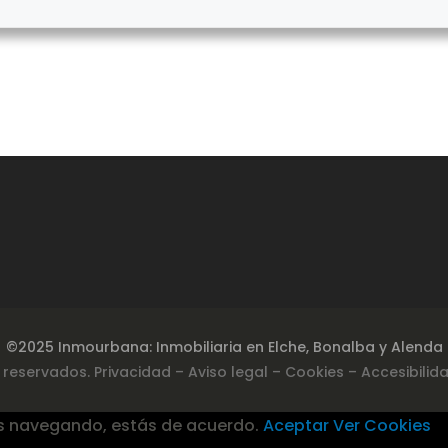
©2025 Inmourbana: Inmobiliaria en Elche, Bonalba y Alenda
 reservados.
Privacidad
– Aviso legal –
Cookies
– Accesibilid
s navegando, estás de acuerdo.
Aceptar
Ver Cookies