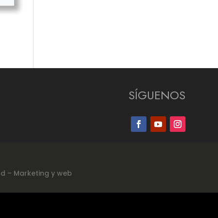
SÍGUENOS
ad
–
Marketing y web