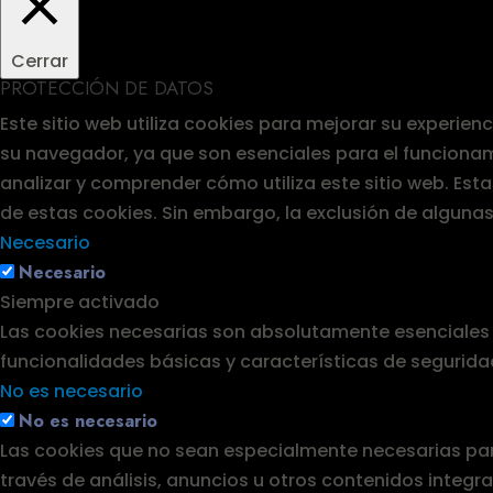
Cerrar
PROTECCIÓN DE DATOS
Este sitio web utiliza cookies para mejorar su experie
su navegador, ya que son esenciales para el funcionam
analizar y comprender cómo utiliza este sitio web. Es
de estas cookies. Sin embargo, la exclusión de alguna
Necesario
Necesario
Siempre activado
Las cookies necesarias son absolutamente esenciales p
funcionalidades básicas y características de segurida
No es necesario
No es necesario
Las cookies que no sean especialmente necesarias para
través de análisis, anuncios u otros contenidos integ