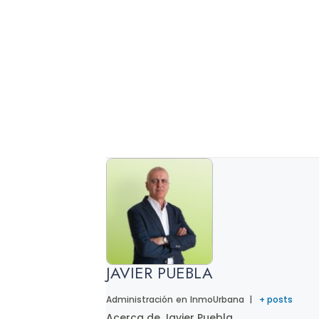
JAVIER PUEBLA
Administración
en
InmoUrbana
|
+ posts
Acerca de Javier Puebla