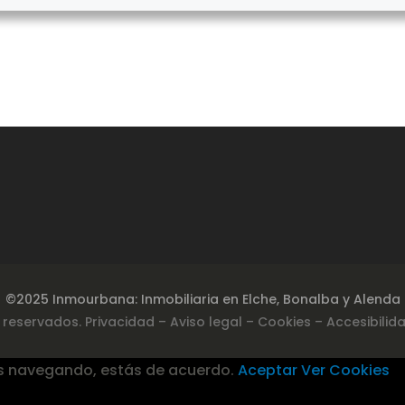
©2025 Inmourbana: Inmobiliaria en Elche, Bonalba y Alenda
 reservados.
Privacidad
– Aviso legal –
Cookies
– Accesibilid
s navegando, estás de acuerdo.
Aceptar
Ver Cookies