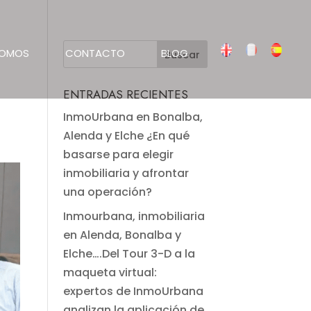
SOMOS
CONTACTO
BLOG
ENTRADAS RECIENTES
InmoUrbana en Bonalba,
Alenda y Elche ¿En qué
basarse para elegir
inmobiliaria y afrontar
una operación?
Inmourbana, inmobiliaria
en Alenda, Bonalba y
Elche….Del Tour 3-D a la
maqueta virtual:
expertos de InmoUrbana
analizan la aplicación de