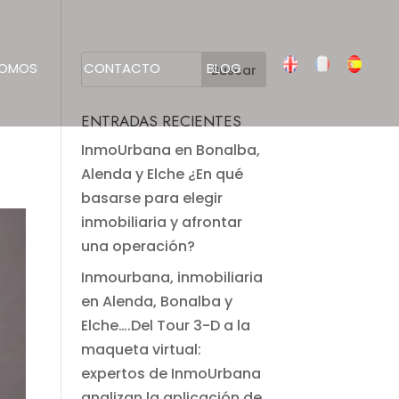
SOMOS
CONTACTO
BLOG
ENTRADAS RECIENTES
InmoUrbana en Bonalba,
Alenda y Elche ¿En qué
basarse para elegir
inmobiliaria y afrontar
una operación?
Inmourbana, inmobiliaria
en Alenda, Bonalba y
Elche….Del Tour 3-D a la
maqueta virtual:
expertos de InmoUrbana
analizan la aplicación de