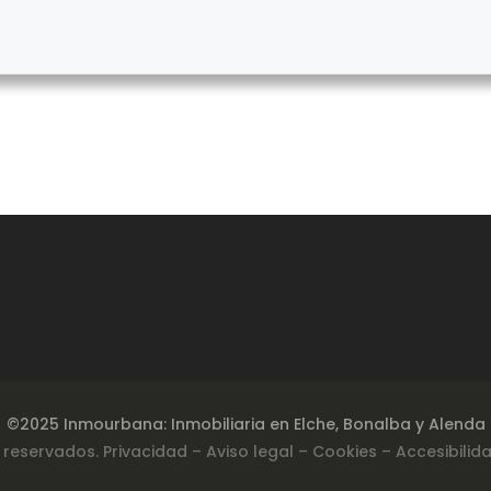
©2025 Inmourbana: Inmobiliaria en Elche, Bonalba y Alenda
 reservados.
Privacidad
– Aviso legal –
Cookies
– Accesibilid