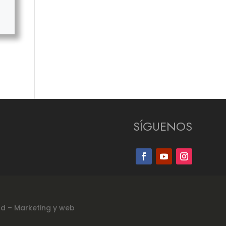
SÍGUENOS
ad
–
Marketing y web