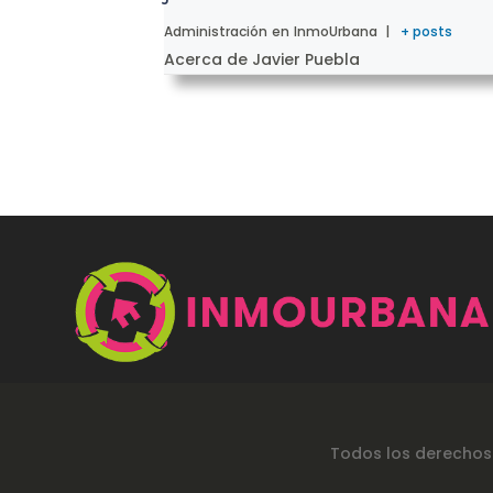
Administración
en
InmoUrbana
|
+ posts
Acerca de Javier Puebla
Todos los derechos