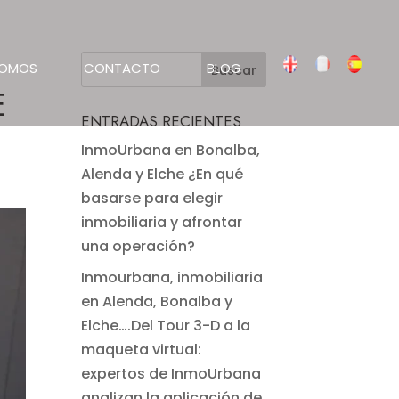
SOMOS
CONTACTO
BLOG
E
ENTRADAS RECIENTES
InmoUrbana en Bonalba,
Alenda y Elche ¿En qué
basarse para elegir
inmobiliaria y afrontar
una operación?
Inmourbana, inmobiliaria
en Alenda, Bonalba y
Elche….Del Tour 3-D a la
maqueta virtual:
expertos de InmoUrbana
analizan la aplicación de