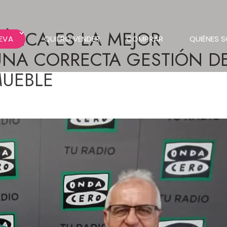
RÍDICA ES LA MEJOR
EVA
QUIERO VENDER
COMPRAR
QUIÉNES 
UNA CORRECTA GESTIÓN D
MUEBLE