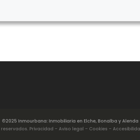
©2025 Inmourbana: Inmobiliaria en Elche, Bonalba y Alenda
 reservados.
Privacidad
– Aviso legal –
Cookies
– Accesibilid