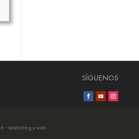
SÍGUENOS
ad
–
Marketing y web