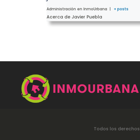
Administración
en
InmoUrbana
|
+ posts
Acerca de Javier Puebla
Todos los derechos