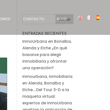
SOMOS
CONTACTO
BLOG
ENTRADAS RECIENTES
InmoUrbana en Bonalba,
Alenda y Elche ¿En qué
basarse para elegir
inmobiliaria y afrontar
una operación?
Inmourbana, inmobiliaria
en Alenda, Bonalba y
Elche….Del Tour 3-D a la
maqueta virtual:
expertos de InmoUrbana
analizan la aplicación de