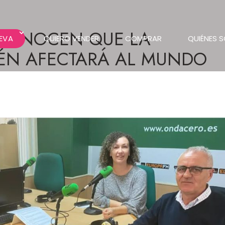
ECONOCEN QUE LA
EVA
QUIERO VENDER
COMPRAR
QUIÉNES 
IÉN AFECTARÁ AL MUNDO