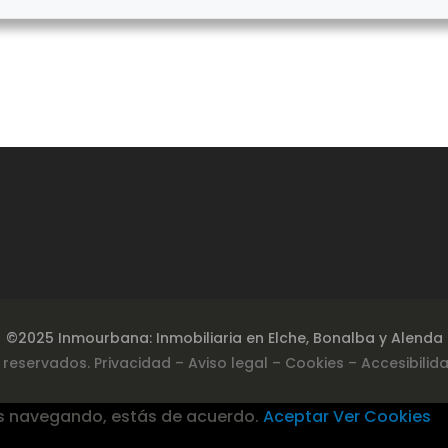
©2025 Inmourbana: Inmobiliaria en Elche, Bonalba y Alenda
 reservados.
Privacidad
– Aviso legal –
Cookies
– Accesibilid
s navegando, estás de acuerdo.
Aceptar
Ver Cookies