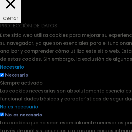
Cerrar
PROTECCIÓN DE DATOS
Este sitio web utiliza cookies para mejorar su experie
su navegador, ya que son esenciales para el funcionam
analizar y comprender cómo utiliza este sitio web. Es
de estas cookies. Sin embargo, la exclusión de alguna
Necesario
Necesario
Siempre activado
Las cookies necesarias son absolutamente esenciales p
funcionalidades básicas y características de segurida
No es necesario
No es necesario
Las cookies que no sean especialmente necesarias para
través de análisis, anuncios u otros contenidos integ